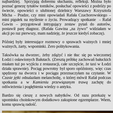
najbardziej. Sprzyjają dobremu słuchaniu, refleksji. Można było
poznać genezę tytułów tomików, posłuchać opowieści z podróży po
świecie, opowieści o ulubionej dzielnicy Warszawy Krzysztofa
Micha – Pradze, czy mini opowiadań Rafała Czachorowskiego –
mini pigułek na myślenie o życiu. Prowadzący spotkanie – Rafał
Gawin – przygotował intrygujący zestaw pytań do autorów,
postawił parę diagnoz. (Rafała Gawina „na żywo” widziałam w
akcji po raz pierwszy, mam nadzieję, że jeszcze kiedyś zobaczę).
Później były interesujące rozmowy o sprawach ważnych i mniej
ważnych, żarty, wspominki. Zero politykowania.
Taksówka na dworzec, żeby zdążyć i nie tłuc się po wieczornej
Łodzi i osławionych Bałutach. (Zresztą próbkę zachowań bałuckich
miałam tuż po wyjściu z restauracji, całe szczęście, że taxi w Łodzi
działa sprawnie). Pociąg powrotny był sporo opóźniony, więc czas
spędzony na dworcu i w pociągu przeznaczyłam na czytanie. W
Czasie jętki o
dnalazłam melancholię, o której mówił Rafał podczas
spotkania a w
Kamieniu przewiązanym trawą
zachętę do
odświeżenia i pogłębienia wiedzy o antyku.
Bardzo się cieszę z nowych nabytków. Od razu przekażę w
upominku choinkowym dodatkowo zakupione egzemplarze. Wiem,
komu sprawią radość.