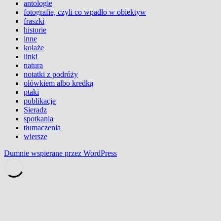
antologie
fotografie, czyli co wpadło w obiektyw
fraszki
historie
inne
kolaże
linki
natura
notatki z podróży
ołówkiem albo kredką
ptaki
publikacje
Sieradz
spotkania
tłumaczenia
wiersze
Dumnie wspierane przez WordPress