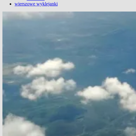
wierszowe wyklejanki