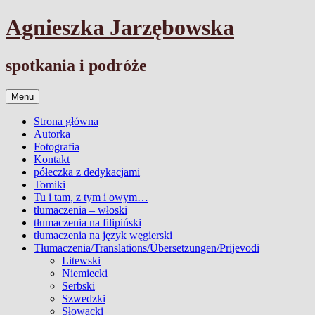
Przejdź
Agnieszka Jarzębowska
do
treści
spotkania i podróże
Menu
Strona główna
Autorka
Fotografia
Kontakt
półeczka z dedykacjami
Tomiki
Tu i tam, z tym i owym…
tłumaczenia – włoski
tłumaczenia na filipiński
tłumaczenia na język węgierski
Tłumaczenia/Translations/Übersetzungen/Prijevodi
Litewski
Niemiecki
Serbski
Szwedzki
Słowacki