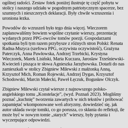
ogólnej radości. Zestaw fotek poniżej ilustruje tę część pobytu w
stolicy i naszego udziału w pogodnym patriotycznym spacerze, bez
szumnych i nieszczerych deklaracji. Były chwile wzruszenia i
uroniona łezka.
Powodów do wzruszeń było tego dnia więcej. Wieczorem
zaplanowaliśmy bowiem wspólne czytanie wierszy, prezentację
wydanych przez PPG-owców tomów poezji. Gospodarzami
spotkania byli tym razem przybysze z różnych stron Polski: Renata
Radna-Mszyca (szefowa PPG, oczywista oczywistość), Grażyna
Paterczyk, Anna Pawłowska, Andrzej Trzebicki, Krystyna
Wieczorek, Marek Lisiński, Maria Kuczara, Jaroslaw Trześniewski-
Kwiecień i pisząca te słowa Agnieszka Jarzębowska. Dotarli do nas
zamieszkali w stolicy Zbigniew Milewski z małżonką Anną,
Krzysztof Mich, Roman Rojewski, Andrzej Dygas, Krzysztof
Schodowski, Marcin Małecki, Paweł Łęczuk, Bogusław Olczyk.
Zbigniew Milewski czytał wiersze z najnowszego polsko-
angielskiego tomu „Konstelacje”, (wyd. Poznań 2023). Mogliśmy
poznać „kuchnię” tworzenia zawartych w nich tekstów i próbować
zapamiętać wkomponowane weń aforyzmy, dowiedzieć się, jak
autor układa swoje tomiki, co go porusza, co skłania do refleksji, ile
może być w nowym tomie „starych” wierszy, były pytania i
wyczerpujące odpowiedzi.