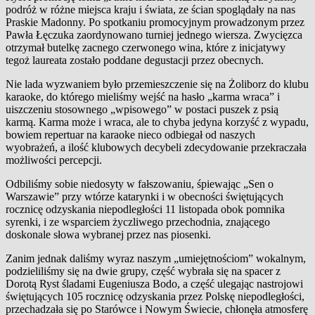
podróż w różne miejsca kraju i świata, ze ścian spoglądały na nas
Praskie Madonny. Po spotkaniu promocyjnym prowadzonym przez
Pawła Łęczuka zaordynowano turniej jednego wiersza. Zwycięzca
otrzymał butelkę zacnego czerwonego wina, które z inicjatywy
tegoż laureata zostało poddane degustacji przez obecnych.
Nie lada wyzwaniem było przemieszczenie się na Żoliborz do klubu
karaoke, do którego mieliśmy wejść na hasło „karma wraca” i
uiszczeniu stosownego „wpisowego” w postaci puszek z psią
karmą. Karma może i wraca, ale to chyba jedyna korzyść z wypadu,
bowiem repertuar na karaoke nieco odbiegał od naszych
wyobrażeń, a ilość klubowych decybeli zdecydowanie przekraczała
możliwości percepcji.
Odbiliśmy sobie niedosyty w fałszowaniu, śpiewając „Sen o
Warszawie” przy wtórze katarynki i w obecności świętujących
rocznicę odzyskania niepodległości 11 listopada obok pomnika
syrenki, i ze wsparciem życzliwego przechodnia, znającego
doskonale słowa wybranej przez nas piosenki.
Zanim jednak daliśmy wyraz naszym „umiejętnościom” wokalnym,
podzieliliśmy się na dwie grupy, część wybrała się na spacer z
Dorotą Ryst śladami Eugeniusza Bodo, a część ulegając nastrojowi
świętujących 105 rocznicę odzyskania przez Polskę niepodległości,
przechadzała się po Starówce i Nowym Świecie, chłonęła atmosferę