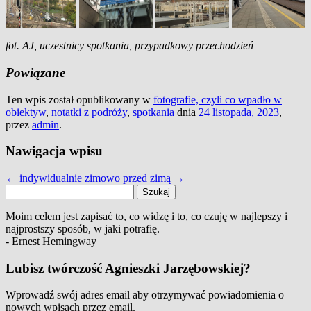
fot. AJ, uczestnicy spotkania, przypadkowy przechodzień
Powiązane
Ten wpis został opublikowany w
fotografie, czyli co wpadło w
obiektyw
,
notatki z podróży
,
spotkania
dnia
24 listopada, 2023
,
przez
admin
.
Nawigacja wpisu
←
indywidualnie
zimowo przed zimą
→
Szukaj:
Moim celem jest zapisać to, co widzę i to, co czuję w najlepszy i
najprostszy sposób, w jaki potrafię.
- Ernest Hemingway
Lubisz twórczość Agnieszki Jarzębowskiej?
Wprowadź swój adres email aby otrzymywać powiadomienia o
nowych wpisach przez email.