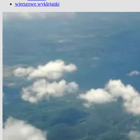
wierszowe wyklejanki