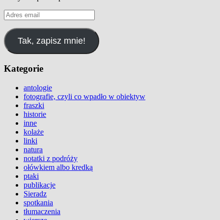
Adres
email
Tak, zapisz mnie!
Kategorie
antologie
fotografie, czyli co wpadło w obiektyw
fraszki
historie
inne
kolaże
linki
natura
notatki z podróży
ołówkiem albo kredką
ptaki
publikacje
Sieradz
spotkania
tłumaczenia