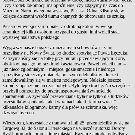
i czy środek lokomocji ma opóźnienie, czy zdążymy na czas do
Muzeum Narodowego na wystawę Picassa. Odnaleźliśmy się w
kolejce do szatni wśród tłumu chętnych do obcowania ze sztuką.
Picasso w wersji czarno-białej z odrobiną koloru w wersji
ceramicznej kilku osobom przypadł do gustu, inni woleli stałą
wystawę malarstwa polskiego.
Wyjąwszy nasze bagaże z muzealnych schowków i szatni
ruszyliśmy na Nowy Świat, po drodze spotykając Pawła Łęczuka.
Zatrzymaliśmy się na fotkę przy muralu przedstawiającym Korę,
obok kwitnącego po raz drugi kasztanowca. Paweł polecił nam –
już nieco zgłodniałym – miejsce, gdzie smacznie i niedrogo
spożyliśmy stołeczny obiadek, po czym odebraliśmy klucze i
zameldowaliśmy się w miejscu noclegowym. Należało jeszcze
zrobić zaopatrzenie na czas pobytu. Było tego trochę. Na szczęście
przybyli pomocnicy do przetransportowania żywności do
apartamentu. A żywność przewidziana była nie tylko dla ludzików-
uczestników spotkania, ale i w ramach akcji „karma wraca”
kilkanaście kilogramów karmy dla psów ze schroniska, więc
dźwigać było co.
Wieczorem, korzystając z tramwaju linii 25, przemieściliśmy się na
Targową 32, do Salonu Literackiego na wieczór autorski Doroty
Ryst i promocję tomu „i inne miasta”. Razem z autorką odbyliśmy