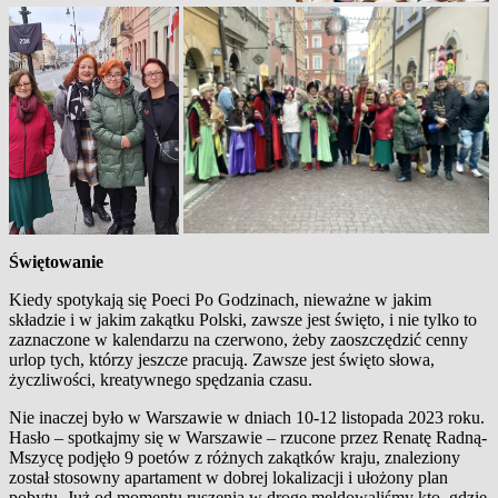
Świętowanie
Kiedy spotykają się Poeci Po Godzinach, nieważne w jakim
składzie i w jakim zakątku Polski, zawsze jest święto, i nie tylko to
zaznaczone w kalendarzu na czerwono, żeby zaoszczędzić cenny
urlop tych, którzy jeszcze pracują. Zawsze jest święto słowa,
życzliwości, kreatywnego spędzania czasu.
Nie inaczej było w Warszawie w dniach 10-12 listopada 2023 roku.
Hasło – spotkajmy się w Warszawie – rzucone przez Renatę Radną-
Mszycę podjęło 9 poetów z różnych zakątków kraju, znaleziony
został stosowny apartament w dobrej lokalizacji i ułożony plan
pobytu. Już od momentu ruszenia w drogę meldowaliśmy kto, gdzie