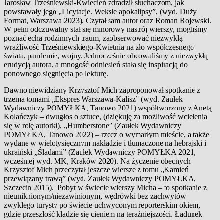
Jarosław Trześniewski-Kwiecień zdradził słuchaczom, jak
powstawały jego „Licytacje. Weksle apokalipsy”, (wyd. Duży
Format, Warszawa 2023). Czytał sam autor oraz Roman Rojewski.
W pełni odczuwalny stał się minorowy nastrój wierszy, mogliśmy
poznać echa rodzinnych traum, zaobserwować niezwykłą
wrażliwość Trześniewskiego-Kwietnia na zło współczesnego
świata, pandemie, wojny. Jednocześnie obcowaliśmy z niezwykłą
erudycją autora, a mnogość odniesień stała się inspiracją do
ponownego sięgnięcia po lekturę.
Dawno niewidziany Krzysztof Mich zaproponował spotkanie z
trzema tomami „Ekspres Warszawa-Kalisz” (wyd. Zaułek
Wydawniczy POMYŁKA, Tanowo 2021) współtworzony z Anetą
Kolańczyk – dwugłos o sztuce, (dziękuję za możliwość wcielenia
się w rolę autorki), „Humberstone” (Zaułek Wydawniczy
POMYŁKA, Tanowo 2022) – rzecz o wymarłym mieście, a także
wydane w wielotysięcznym nakładzie i tłumaczone na hebrajski i
ukraiński „Śladami” (Zaułek Wydawniczy POMYŁKA 2021,
wcześniej wyd. MK, Kraków 2020). Na życzenie obecnych
Krzysztof Mich przeczytał jeszcze wiersze z tomu „Kamień
przewiązany trawą” (wyd. Zaułek Wydawniczy POMYŁKA,
Szczecin 2015). Pobyt w świecie wierszy Micha – to spotkanie z
nieuniknionym/niezawinionym, wędrówki bez zachwytów
zwykłego turysty po świecie uchwyconym reporterskim okiem,
gdzie przeszłość kładzie się cieniem na teraźniejszości. Ładunek