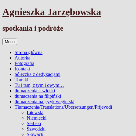
Przejdź
Agnieszka Jarzębowska
do
treści
spotkania i podróże
Menu
Strona główna
Autorka
Fotografia
Kontakt
półeczka z dedykacjami
Tomiki
Tu i tam, z tym i owym…
tłumaczenia – włoski
tłumaczenia na filipiński
tłumaczenia na język węgierski
Tłumaczenia/Translations/Übersetzungen/Prijevodi
Litewski
Niemiecki
Serbski
Szwedzki
Słowacki