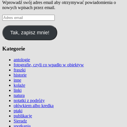
Wprowadź swój adres email aby otrzymywać powiadomienia o
nowych wpisach przez email.
Adres
email
Tak, zapisz mnie!
Kategorie
antologie
fotografie, czyli co wpadło w obiektyw
fraszki
historie
inne
kolaże
linki
natura
notatki z podróży
ołówkiem albo kredką
ptaki
publikacje
Sieradz
spotkania