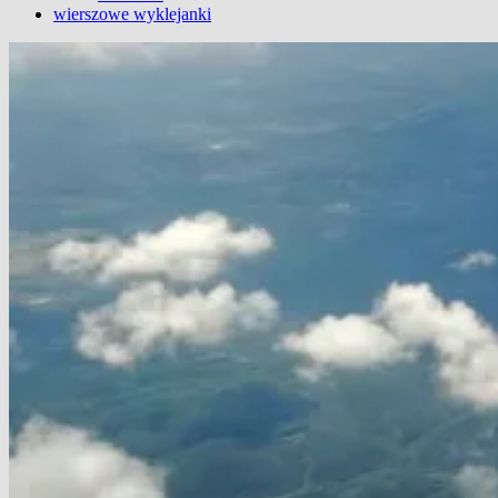
wierszowe wyklejanki