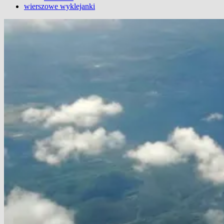
wierszowe wyklejanki