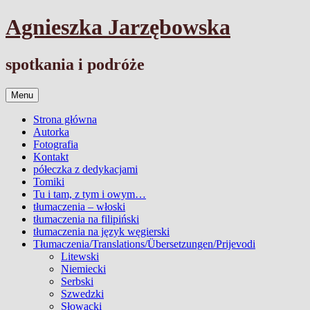
Przejdź
Agnieszka Jarzębowska
do
treści
spotkania i podróże
Menu
Strona główna
Autorka
Fotografia
Kontakt
półeczka z dedykacjami
Tomiki
Tu i tam, z tym i owym…
tłumaczenia – włoski
tłumaczenia na filipiński
tłumaczenia na język węgierski
Tłumaczenia/Translations/Übersetzungen/Prijevodi
Litewski
Niemiecki
Serbski
Szwedzki
Słowacki