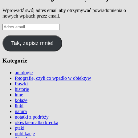
Wprowadź swój adres email aby otrzymywać powiadomienia o
nowych wpisach przez email.
Adres
email
Tak, zapisz mnie!
Kategorie
antologie
fotografie, czyli co wpadło w obiektyw
fraszki
historie
inne
kolaże
linki
natura
notatki z podróży
ołówkiem albo kredką
ptaki
publikacje