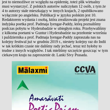
jest to niemożliwe ze względu na epidemię, toteż plik wirtualny
musi wystarczyć. Z polskich autorów naliczyłam 12 osób, z tym że
4 to autorzy stale mieszkający w innych krajach, 2 opublikowano
wyłącznie po angielsku. Publikacji w języku polskim jest 10.
Redaktorem wydania i osobą, która zrealizowała projekt jest znana
indyjska poetka prof. Padmaja Iyengar-Paddy, którą poznaliśmy
podczas pobytu w Hyderabadzie w ubiegłym roku. Przebywaliśmy
z kilkoma poetami w Guntur i Hyderabadzie na przełomie września
i października a prof. Padmaja Iyengar-Paddy zapraszała nas na
kolejny festiwal już w grudniu 2019 r., niestety kolejny raz do Indii
w tak krótkim czasie nie daliśmy rady jechać, teraz też byłoby to
trudne z innych względów. I tak mieliśmy szczęście goszcząc w tym
ciekawym kraju na zaproszenie dr. Lanki Sivy Prasada.