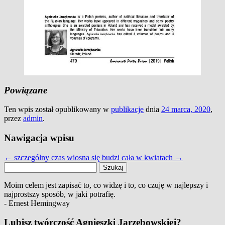
Powiązane
Ten wpis został opublikowany w
publikacje
dnia
24 marca, 2020
,
przez
admin
.
Nawigacja wpisu
←
szczególny czas
wiosna się budzi cała w kwiatach
→
Szukaj:
Moim celem jest zapisać to, co widzę i to, co czuję w najlepszy i
najprostszy sposób, w jaki potrafię.
- Ernest Hemingway
Lubisz twórczość Agnieszki Jarzębowskiej?