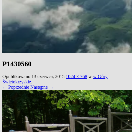
P1430560
Opublikowano
13 czerwca, 2015
1024 × 768
w
w Góry
Świętokrzyskie
.
← Poprzednie
Następne →