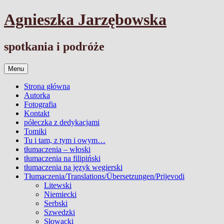
Przejdź
Agnieszka Jarzębowska
do
treści
spotkania i podróże
Menu
Strona główna
Autorka
Fotografia
Kontakt
półeczka z dedykacjami
Tomiki
Tu i tam, z tym i owym…
tłumaczenia – włoski
tłumaczenia na filipiński
tłumaczenia na język węgierski
Tłumaczenia/Translations/Übersetzungen/Prijevodi
Litewski
Niemiecki
Serbski
Szwedzki
Słowacki