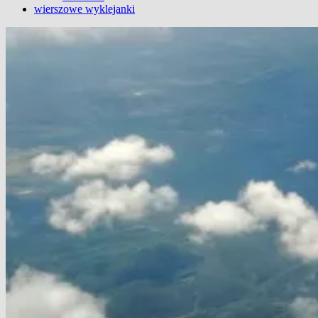
wierszowe wyklejanki