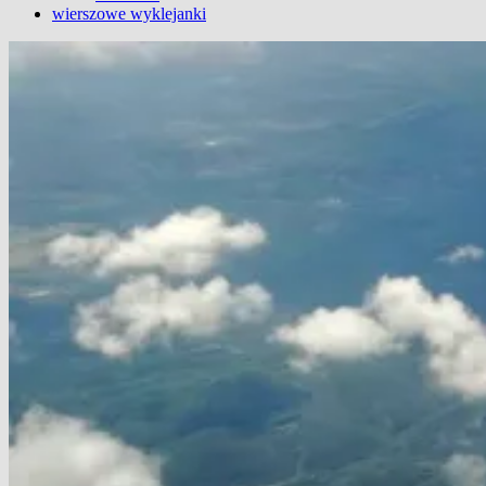
wierszowe wyklejanki