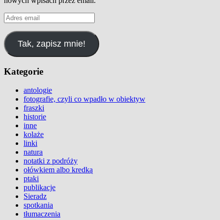
nowych wpisach przez email.
Adres
email
Tak, zapisz mnie!
Kategorie
antologie
fotografie, czyli co wpadło w obiektyw
fraszki
historie
inne
kolaże
linki
natura
notatki z podróży
ołówkiem albo kredką
ptaki
publikacje
Sieradz
spotkania
tłumaczenia