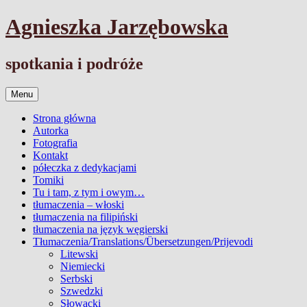
Przejdź
Agnieszka Jarzębowska
do
treści
spotkania i podróże
Menu
Strona główna
Autorka
Fotografia
Kontakt
półeczka z dedykacjami
Tomiki
Tu i tam, z tym i owym…
tłumaczenia – włoski
tłumaczenia na filipiński
tłumaczenia na język węgierski
Tłumaczenia/Translations/Übersetzungen/Prijevodi
Litewski
Niemiecki
Serbski
Szwedzki
Słowacki