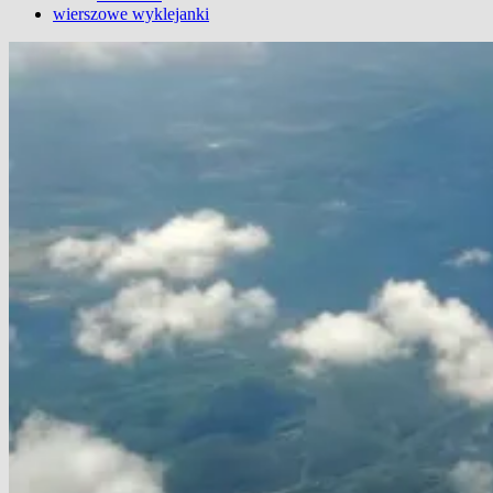
wierszowe wyklejanki