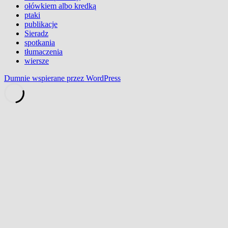
ołówkiem albo kredką
ptaki
publikacje
Sieradz
spotkania
tłumaczenia
wiersze
Dumnie wspierane przez WordPress