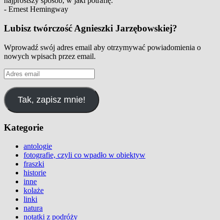
najprostszy sposób, w jaki potrafię.
- Ernest Hemingway
Lubisz twórczość Agnieszki Jarzębowskiej?
Wprowadź swój adres email aby otrzymywać powiadomienia o
nowych wpisach przez email.
Adres
email
Tak, zapisz mnie!
Kategorie
antologie
fotografie, czyli co wpadło w obiektyw
fraszki
historie
inne
kolaże
linki
natura
notatki z podróży