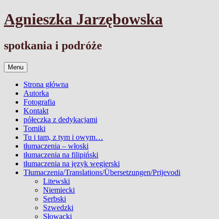
Przejdź
Agnieszka Jarzębowska
do
treści
spotkania i podróże
Menu
Strona główna
Autorka
Fotografia
Kontakt
półeczka z dedykacjami
Tomiki
Tu i tam, z tym i owym…
tłumaczenia – włoski
tłumaczenia na filipiński
tłumaczenia na język węgierski
Tłumaczenia/Translations/Übersetzungen/Prijevodi
Litewski
Niemiecki
Serbski
Szwedzki
Słowacki