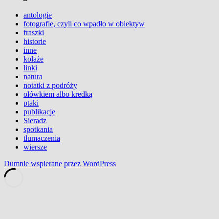
antologie
fotografie, czyli co wpadło w obiektyw
fraszki
historie
inne
kolaże
linki
natura
notatki z podróży
ołówkiem albo kredką
ptaki
publikacje
Sieradz
spotkania
tłumaczenia
wiersze
Dumnie wspierane przez WordPress