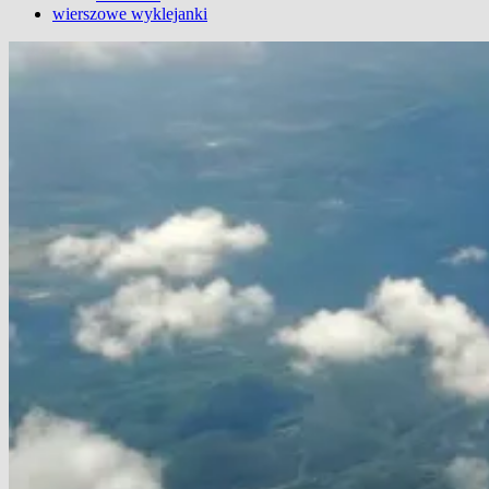
wierszowe wyklejanki