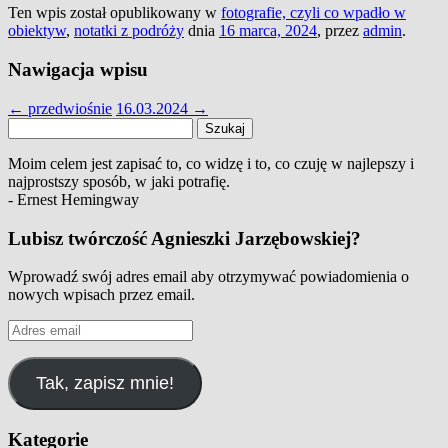
Ten wpis został opublikowany w
fotografie, czyli co wpadło w
obiektyw
,
notatki z podróży
dnia
16 marca, 2024
,
przez
admin
.
Nawigacja wpisu
←
przedwiośnie
16.03.2024
→
Szukaj:
Moim celem jest zapisać to, co widzę i to, co czuję w najlepszy i
najprostszy sposób, w jaki potrafię.
- Ernest Hemingway
Lubisz twórczość Agnieszki Jarzębowskiej?
Wprowadź swój adres email aby otrzymywać powiadomienia o
nowych wpisach przez email.
Adres
email
Tak, zapisz mnie!
Kategorie