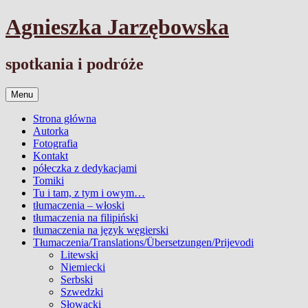
Przejdź
Agnieszka Jarzębowska
do
treści
spotkania i podróże
Menu
Strona główna
Autorka
Fotografia
Kontakt
półeczka z dedykacjami
Tomiki
Tu i tam, z tym i owym…
tłumaczenia – włoski
tłumaczenia na filipiński
tłumaczenia na język węgierski
Tłumaczenia/Translations/Übersetzungen/Prijevodi
Litewski
Niemiecki
Serbski
Szwedzki
Słowacki