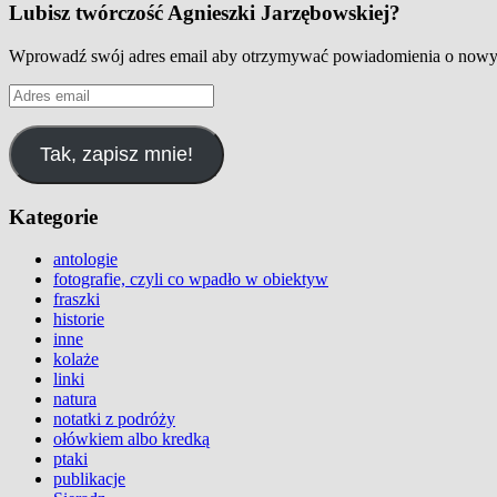
Lubisz twórczość Agnieszki Jarzębowskiej?
Wprowadź swój adres email aby otrzymywać powiadomienia o nowyc
Adres
email
Tak, zapisz mnie!
Kategorie
antologie
fotografie, czyli co wpadło w obiektyw
fraszki
historie
inne
kolaże
linki
natura
notatki z podróży
ołówkiem albo kredką
ptaki
publikacje