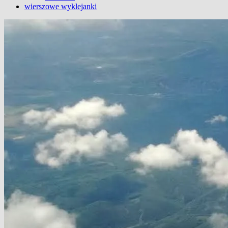
wierszowe wyklejanki