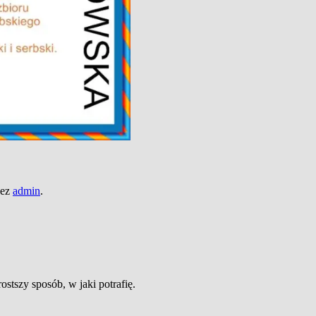
zez
admin
.
ostszy sposób, w jaki potrafię.