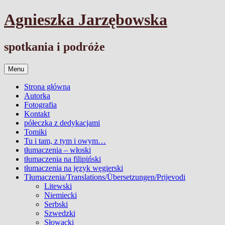
Przejdź
Agnieszka Jarzębowska
do
treści
spotkania i podróże
Menu
Strona główna
Autorka
Fotografia
Kontakt
półeczka z dedykacjami
Tomiki
Tu i tam, z tym i owym…
tłumaczenia – włoski
tłumaczenia na filipiński
tłumaczenia na język węgierski
Tłumaczenia/Translations/Übersetzungen/Prijevodi
Litewski
Niemiecki
Serbski
Szwedzki
Słowacki