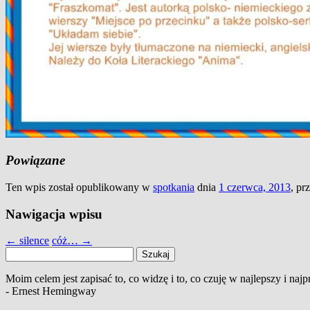
Powiązane
Ten wpis został opublikowany w
spotkania
dnia
1 czerwca, 2013
,
pr
Nawigacja wpisu
←
silence
cóż…
→
Szukaj:
Moim celem jest zapisać to, co widzę i to, co czuję w najlepszy i najpr
- Ernest Hemingway