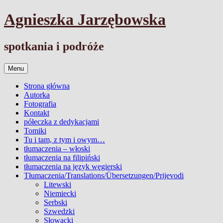
Przejdź
Agnieszka Jarzębowska
do
treści
spotkania i podróże
Menu
Strona główna
Autorka
Fotografia
Kontakt
półeczka z dedykacjami
Tomiki
Tu i tam, z tym i owym…
tłumaczenia – włoski
tłumaczenia na filipiński
tłumaczenia na język węgierski
Tłumaczenia/Translations/Übersetzungen/Prijevodi
Litewski
Niemiecki
Serbski
Szwedzki
Słowacki