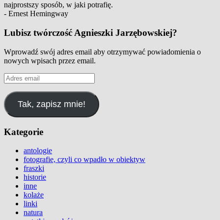
najprostszy sposób, w jaki potrafię.
- Ernest Hemingway
Lubisz twórczość Agnieszki Jarzębowskiej?
Wprowadź swój adres email aby otrzymywać powiadomienia o
nowych wpisach przez email.
Adres
email
Tak, zapisz mnie!
Kategorie
antologie
fotografie, czyli co wpadło w obiektyw
fraszki
historie
inne
kolaże
linki
natura