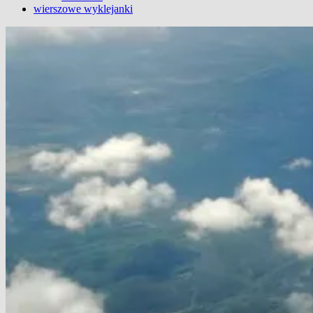
wierszowe wyklejanki