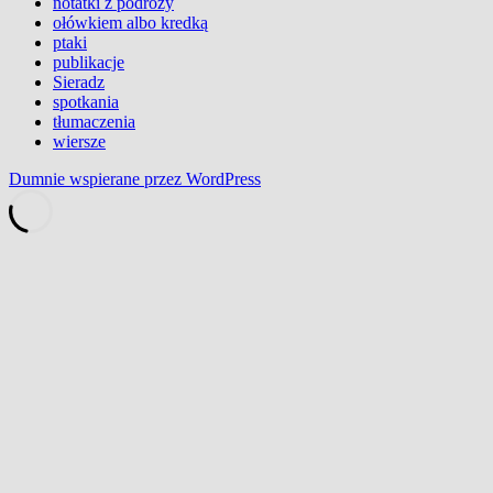
notatki z podróży
ołówkiem albo kredką
ptaki
publikacje
Sieradz
spotkania
tłumaczenia
wiersze
Dumnie wspierane przez WordPress