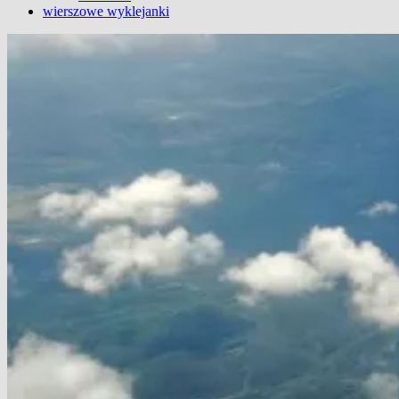
wierszowe wyklejanki