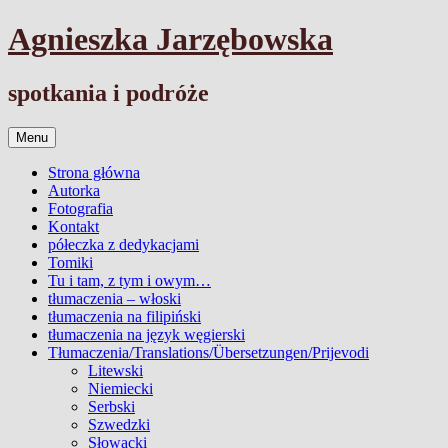
Przejdź
Agnieszka Jarzębowska
do
treści
spotkania i podróże
Menu
Strona główna
Autorka
Fotografia
Kontakt
półeczka z dedykacjami
Tomiki
Tu i tam, z tym i owym…
tłumaczenia – włoski
tłumaczenia na filipiński
tłumaczenia na język węgierski
Tłumaczenia/Translations/Übersetzungen/Prijevodi
Litewski
Niemiecki
Serbski
Szwedzki
Słowacki