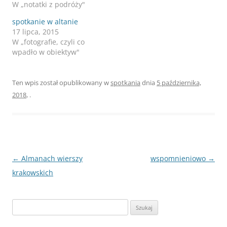
W „notatki z podróży"
spotkanie w altanie
17 lipca, 2015
W „fotografie, czyli co
wpadło w obiektyw"
Ten wpis został opublikowany w
spotkania
dnia
5 października,
2018
,
.
Nawigacja
←
Almanach wierszy
wspomnieniowo
→
wpisu
krakowskich
Szukaj: