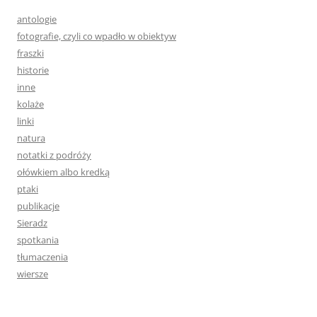
antologie
fotografie, czyli co wpadło w obiektyw
fraszki
historie
inne
kolaże
linki
natura
notatki z podróży
ołówkiem albo kredką
ptaki
publikacje
Sieradz
spotkania
tłumaczenia
wiersze