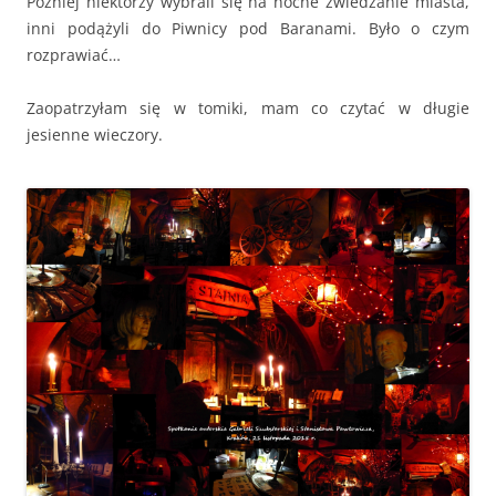
Później niektórzy wybrali się na nocne zwiedzanie miasta,
inni podążyli do Piwnicy pod Baranami. Było o czym
rozprawiać…
Zaopatrzyłam się w tomiki, mam co czytać w długie
jesienne wieczory.