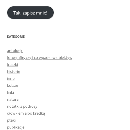
Tak, zapisz mnie!
KATEGORIE
antologie
fotografie, czyli co wpadło w obiektyw
fraszki
historie
inne
kolaże
linki
natura
notatki z podróży
ołówkiem albo kredką
ptaki
publikacje