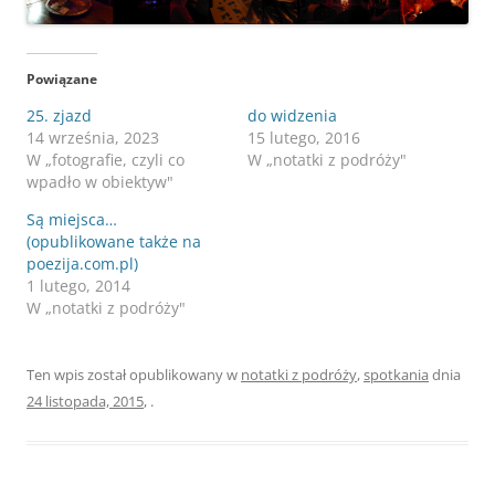
Powiązane
25. zjazd
do widzenia
14 września, 2023
15 lutego, 2016
W „fotografie, czyli co
W „notatki z podróży"
wpadło w obiektyw"
Są miejsca…
(opublikowane także na
poezija.com.pl)
1 lutego, 2014
W „notatki z podróży"
Ten wpis został opublikowany w
notatki z podróży
,
spotkania
dnia
24 listopada, 2015
,
.