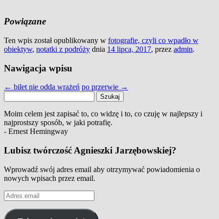
Powiązane
Ten wpis został opublikowany w
fotografie, czyli co wpadło w
obiektyw
,
notatki z podróży
dnia
14 lipca, 2017
,
przez
admin
.
Nawigacja wpisu
←
bilet nie odda wrażeń
po przerwie
→
Szukaj:
Moim celem jest zapisać to, co widzę i to, co czuję w najlepszy i
najprostszy sposób, w jaki potrafię.
- Ernest Hemingway
Lubisz twórczość Agnieszki Jarzębowskiej?
Wprowadź swój adres email aby otrzymywać powiadomienia o
nowych wpisach przez email.
Adres
email