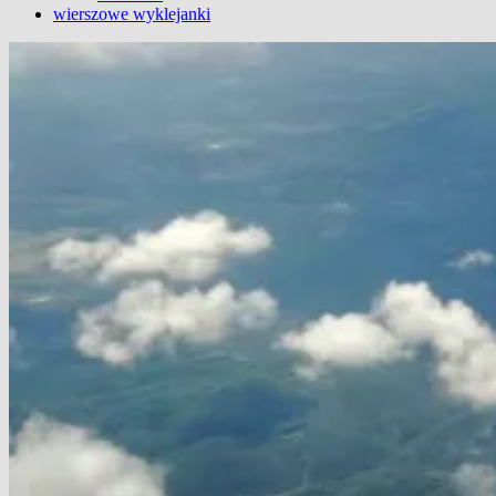
wierszowe wyklejanki