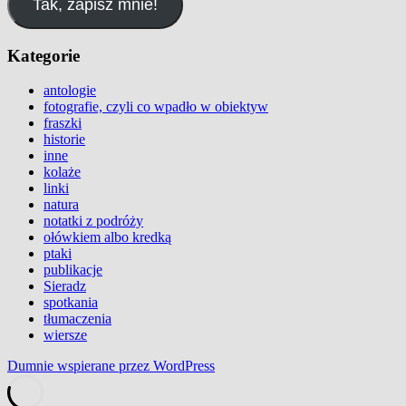
Tak, zapisz mnie!
Kategorie
antologie
fotografie, czyli co wpadło w obiektyw
fraszki
historie
inne
kolaże
linki
natura
notatki z podróży
ołówkiem albo kredką
ptaki
publikacje
Sieradz
spotkania
tłumaczenia
wiersze
Dumnie wspierane przez WordPress