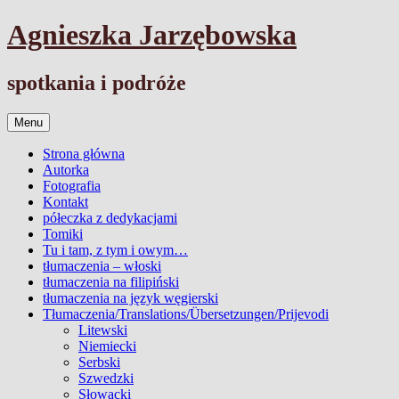
Przejdź
Agnieszka Jarzębowska
do
treści
spotkania i podróże
Menu
Strona główna
Autorka
Fotografia
Kontakt
półeczka z dedykacjami
Tomiki
Tu i tam, z tym i owym…
tłumaczenia – włoski
tłumaczenia na filipiński
tłumaczenia na język węgierski
Tłumaczenia/Translations/Übersetzungen/Prijevodi
Litewski
Niemiecki
Serbski
Szwedzki
Słowacki