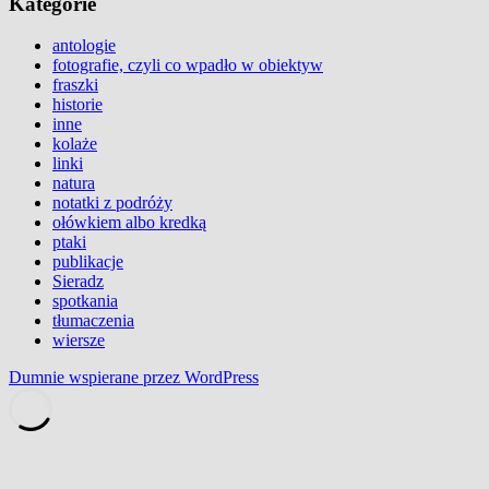
Kategorie
antologie
fotografie, czyli co wpadło w obiektyw
fraszki
historie
inne
kolaże
linki
natura
notatki z podróży
ołówkiem albo kredką
ptaki
publikacje
Sieradz
spotkania
tłumaczenia
wiersze
Dumnie wspierane przez WordPress