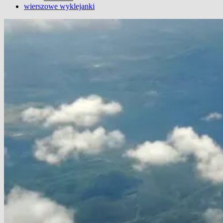
wierszowe wyklejanki