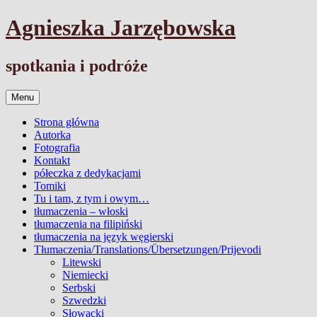
Przejdź
Agnieszka Jarzębowska
do
treści
spotkania i podróże
Menu
Strona główna
Autorka
Fotografia
Kontakt
półeczka z dedykacjami
Tomiki
Tu i tam, z tym i owym…
tłumaczenia – włoski
tłumaczenia na filipiński
tłumaczenia na język węgierski
Tłumaczenia/Translations/Übersetzungen/Prijevodi
Litewski
Niemiecki
Serbski
Szwedzki
Słowacki