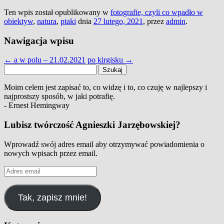
Ten wpis został opublikowany w
fotografie, czyli co wpadło w
obiektyw
,
natura
,
ptaki
dnia
27 lutego, 2021
,
przez
admin
.
Nawigacja wpisu
←
a w polu – 21.02.2021
po kirgisku
→
Szukaj:
Moim celem jest zapisać to, co widzę i to, co czuję w najlepszy i
najprostszy sposób, w jaki potrafię.
- Ernest Hemingway
Lubisz twórczość Agnieszki Jarzębowskiej?
Wprowadź swój adres email aby otrzymywać powiadomienia o
nowych wpisach przez email.
Adres
email
Tak, zapisz mnie!