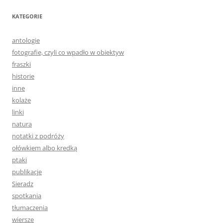
KATEGORIE
antologie
fotografie, czyli co wpadło w obiektyw
fraszki
historie
inne
kolaże
linki
natura
notatki z podróży
ołówkiem albo kredką
ptaki
publikacje
Sieradz
spotkania
tłumaczenia
wiersze