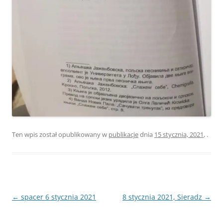
Ten wpis został opublikowany w
publikacje
dnia
15 stycznia, 2021
,
.
Nawigacja
←
spacer 6 stycznia 2021
8 stycznia 2021, Sieradz
→
wpisu