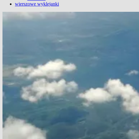
wierszowe wyklejanki