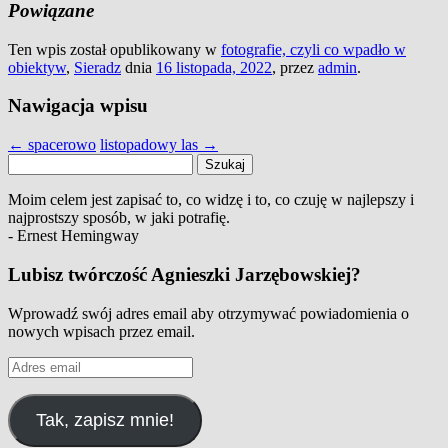
Powiązane
Ten wpis został opublikowany w
fotografie, czyli co wpadło w
obiektyw
,
Sieradz
dnia
16 listopada, 2022
,
przez
admin
.
Nawigacja wpisu
←
spacerowo
listopadowy las
→
Szukaj:
Moim celem jest zapisać to, co widzę i to, co czuję w najlepszy i
najprostszy sposób, w jaki potrafię.
- Ernest Hemingway
Lubisz twórczość Agnieszki Jarzębowskiej?
Wprowadź swój adres email aby otrzymywać powiadomienia o
nowych wpisach przez email.
Adres
email
Tak, zapisz mnie!