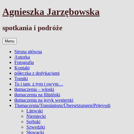
Przejdź
Agnieszka Jarzębowska
do
treści
spotkania i podróże
Menu
Strona główna
Autorka
Fotografia
Kontakt
półeczka z dedykacjami
Tomiki
Tu i tam, z tym i owym…
tłumaczenia – włoski
tłumaczenia na filipiński
tłumaczenia na język węgierski
Tłumaczenia/Translations/Übersetzungen/Prijevodi
Litewski
Niemiecki
Serbski
Szwedzki
Słowacki