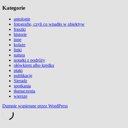
Kategorie
antologie
fotografie, czyli co wpadło w obiektyw
fraszki
historie
inne
kolaże
linki
natura
notatki z podróży
ołówkiem albo kredką
ptaki
publikacje
Sieradz
spotkania
tłumaczenia
wiersze
Dumnie wspierane przez WordPress