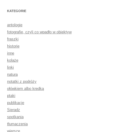
KATEGORIE
antologie
fotografie, czyli co wpadło w obiektyw
fraszki
historie
inne
kolaże
linki
natura
notatki z podróży
ołówkiem albo kredką
ptaki
publikacje
Sieradz
spotkania
tłumaczenia
wiersze