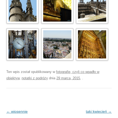
Ten wpis został opublikowany w
fotografie, czyli co wpadło w
obiektyw
,
notatki z podróży
dnia
29 marca, 2015
,
.
Nawigacja
←
wiosennie
taki kwiecień
→