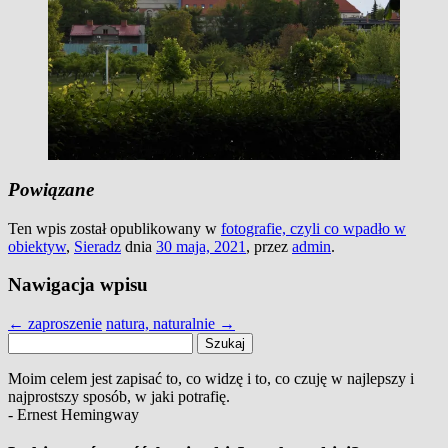
Powiązane
Ten wpis został opublikowany w
fotografie, czyli co wpadło w
obiektyw
,
Sieradz
dnia
30 maja, 2021
,
przez
admin
.
Nawigacja wpisu
←
zaproszenie
natura, naturalnie
→
Szukaj:
Moim celem jest zapisać to, co widzę i to, co czuję w najlepszy i
najprostszy sposób, w jaki potrafię.
- Ernest Hemingway