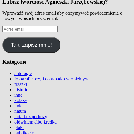
Lubisz twórczość Agnieszki Jarzębowskiej?
Wprowadź swój adres email aby otrzymywać powiadomienia o
nowych wpisach przez email.
Adres
email
Tak, zapisz mnie!
Kategorie
antologie
fotografie, czyli co wpadło w obiektyw
fraszki
historie
inne
kolaże
linki
natura
notatki z podróży
ołówkiem albo kredką
ptaki
publikacje