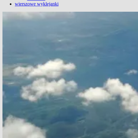
wierszowe wyklejanki