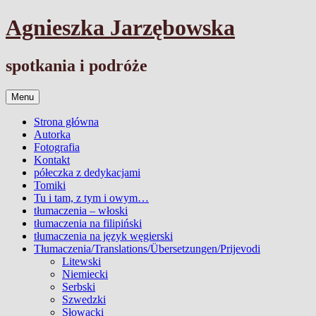
Przejdź
Agnieszka Jarzębowska
do
treści
spotkania i podróże
Menu
Strona główna
Autorka
Fotografia
Kontakt
półeczka z dedykacjami
Tomiki
Tu i tam, z tym i owym…
tłumaczenia – włoski
tłumaczenia na filipiński
tłumaczenia na język węgierski
Tłumaczenia/Translations/Übersetzungen/Prijevodi
Litewski
Niemiecki
Serbski
Szwedzki
Słowacki