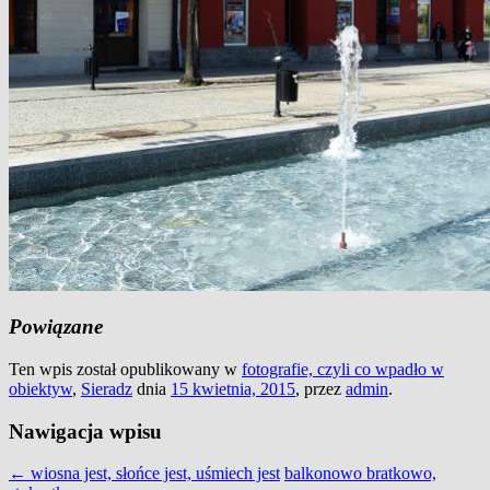
Powiązane
Ten wpis został opublikowany w
fotografie, czyli co wpadło w
obiektyw
,
Sieradz
dnia
15 kwietnia, 2015
,
przez
admin
.
Nawigacja wpisu
←
wiosna jest, słońce jest, uśmiech jest
balkonowo bratkowo,