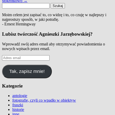
stokrotkowo
→
Szukaj:
Moim celem jest zapisać to, co widzę i to, co czuję w najlepszy i
najprostszy sposób, w jaki potrafię.
- Ernest Hemingway
Lubisz twórczość Agnieszki Jarzębowskiej?
Wprowadź swój adres email aby otrzymywać powiadomienia o
nowych wpisach przez email.
Adres
email
Tak, zapisz mnie!
Kategorie
antologie
fotografie, czyli co wpadło w obiektyw
fraszki
historie
inne