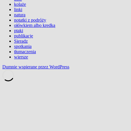
kolaże
linki
natura
notatki z podróży
ołówkiem albo kredką
ptaki
publikacje
Sieradz
spotkania
tłumaczenia
wiersze
Dumnie wspierane przez WordPress