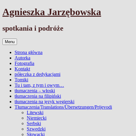
Przejdź
Agnieszka Jarzębowska
do
treści
spotkania i podróże
Menu
Strona główna
Autorka
Fotografia
Kontakt
półeczka z dedykacjami
Tomiki
Tu i tam, z tym i owym…
tłumaczenia – włoski
tłumaczenia na filipiński
tłumaczenia na język węgierski
Tłumaczenia/Translations/Übersetzungen/Prijevodi
Litewski
Niemiecki
Serbski
Szwedzki
Słowacki