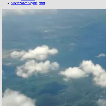
wierszowe wyklejanki