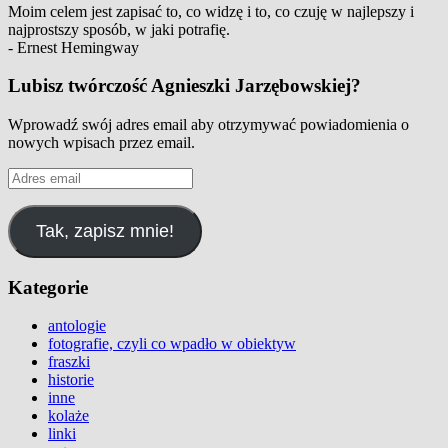
Moim celem jest zapisać to, co widzę i to, co czuję w najlepszy i
najprostszy sposób, w jaki potrafię.
- Ernest Hemingway
Lubisz twórczość Agnieszki Jarzębowskiej?
Wprowadź swój adres email aby otrzymywać powiadomienia o
nowych wpisach przez email.
Adres
email
Tak, zapisz mnie!
Kategorie
antologie
fotografie, czyli co wpadło w obiektyw
fraszki
historie
inne
kolaże
linki