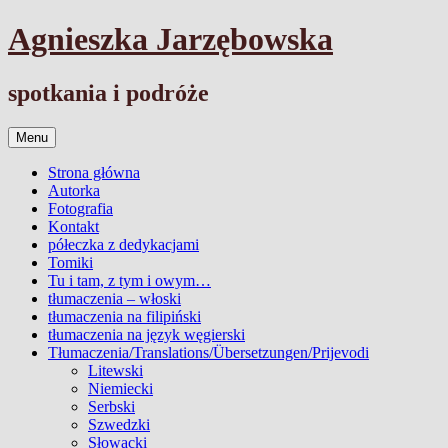
Przejdź
Agnieszka Jarzębowska
do
treści
spotkania i podróże
Menu
Strona główna
Autorka
Fotografia
Kontakt
półeczka z dedykacjami
Tomiki
Tu i tam, z tym i owym…
tłumaczenia – włoski
tłumaczenia na filipiński
tłumaczenia na język węgierski
Tłumaczenia/Translations/Übersetzungen/Prijevodi
Litewski
Niemiecki
Serbski
Szwedzki
Słowacki