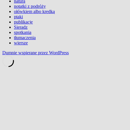
natura
notatki z podróży
ołówkiem albo kredką
ptaki
publikacje
Sieradz
spotkania
tłumaczenia
wiersze
Dumnie wspierane przez WordPress