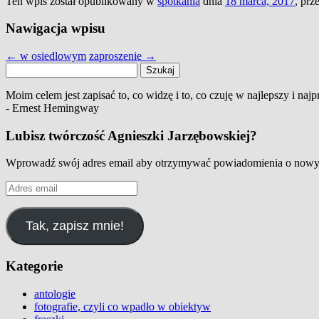
Ten wpis został opublikowany w
spotkania
dnia
18 marca, 2017
,
prz
Nawigacja wpisu
←
w osiedlowym
zaproszenie
→
Szukaj:
Moim celem jest zapisać to, co widzę i to, co czuję w najlepszy i najpr
- Ernest Hemingway
Lubisz twórczość Agnieszki Jarzębowskiej?
Wprowadź swój adres email aby otrzymywać powiadomienia o nowyc
Adres
email
Tak, zapisz mnie!
Kategorie
antologie
fotografie, czyli co wpadło w obiektyw