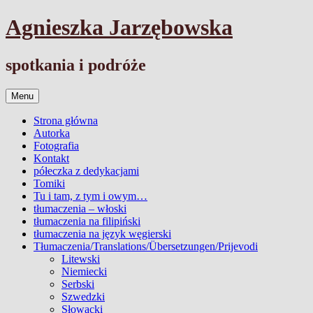
Przejdź
Agnieszka Jarzębowska
do
treści
spotkania i podróże
Menu
Strona główna
Autorka
Fotografia
Kontakt
półeczka z dedykacjami
Tomiki
Tu i tam, z tym i owym…
tłumaczenia – włoski
tłumaczenia na filipiński
tłumaczenia na język węgierski
Tłumaczenia/Translations/Übersetzungen/Prijevodi
Litewski
Niemiecki
Serbski
Szwedzki
Słowacki