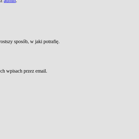
ez
admin
.
ostszy sposób, w jaki potrafię.
h wpisach przez email.