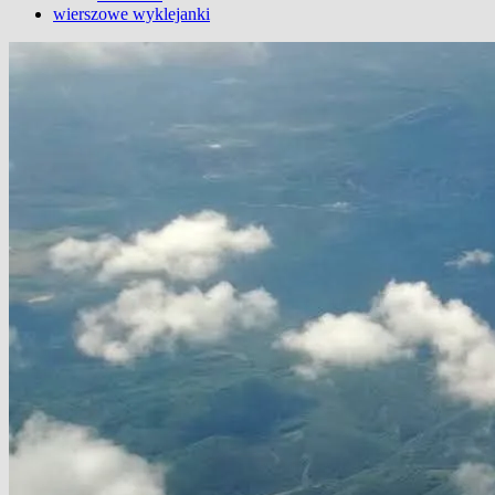
wierszowe wyklejanki