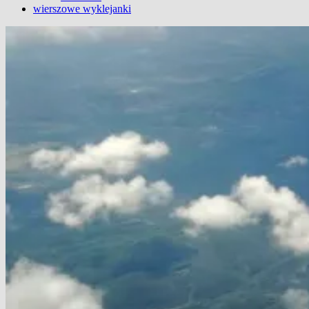
wierszowe wyklejanki