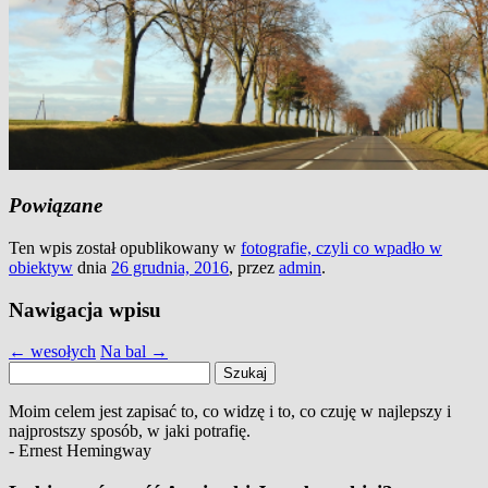
Powiązane
Ten wpis został opublikowany w
fotografie, czyli co wpadło w
obiektyw
dnia
26 grudnia, 2016
,
przez
admin
.
Nawigacja wpisu
←
wesołych
Na bal
→
Szukaj:
Moim celem jest zapisać to, co widzę i to, co czuję w najlepszy i
najprostszy sposób, w jaki potrafię.
- Ernest Hemingway