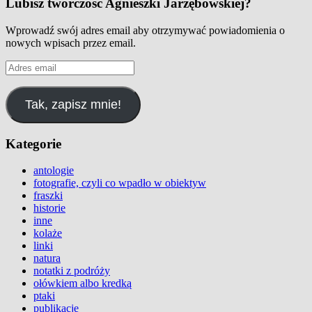
Lubisz twórczość Agnieszki Jarzębowskiej?
Wprowadź swój adres email aby otrzymywać powiadomienia o
nowych wpisach przez email.
Adres
email
Tak, zapisz mnie!
Kategorie
antologie
fotografie, czyli co wpadło w obiektyw
fraszki
historie
inne
kolaże
linki
natura
notatki z podróży
ołówkiem albo kredką
ptaki
publikacje