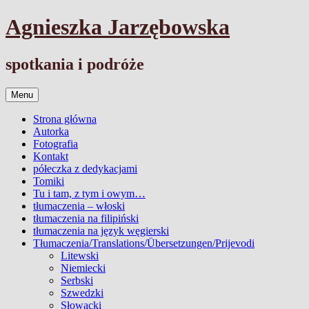
Przejdź
Agnieszka Jarzębowska
do
treści
spotkania i podróże
Menu
Strona główna
Autorka
Fotografia
Kontakt
półeczka z dedykacjami
Tomiki
Tu i tam, z tym i owym…
tłumaczenia – włoski
tłumaczenia na filipiński
tłumaczenia na język węgierski
Tłumaczenia/Translations/Übersetzungen/Prijevodi
Litewski
Niemiecki
Serbski
Szwedzki
Słowacki