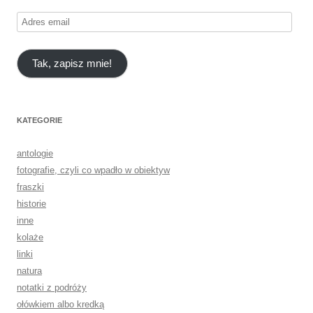
Adres
email
Tak, zapisz mnie!
KATEGORIE
antologie
fotografie, czyli co wpadło w obiektyw
fraszki
historie
inne
kolaże
linki
natura
notatki z podróży
ołówkiem albo kredką