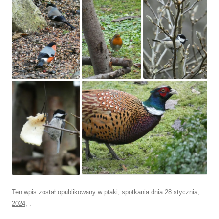
Ten wpis został opublikowany w
ptaki
,
spotkania
dnia
28 stycznia,
2024
,
.