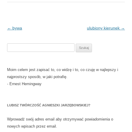
Nawigacja
←
bywa
ulubiony kierunek
→
wpisu
Szukaj:
Moim celem jest zapisać to, co widzę i to, co czuję w najlepszy i
najprostszy sposób, w jaki potrafię.
- Ernest Hemingway
LUBISZ TWÓRCZOŚĆ AGNIESZKI JARZĘBOWSKIEJ?
Wprowadź swój adres email aby otrzymywać powiadomienia o
nowych wpisach przez email.