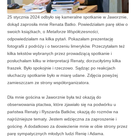
25 stycznia 2024 odbyło się kameralne spotkanie w Jaworznie,
dokąd zaprosiła mnie Renata Batko. Powiedziałam parę słów o
swoich książkach, o
Metaforze Współczesności
,
odpowiedziałam na kilka pytań. Pokazałam prezentację
fotografii z podróży i o tworzeniu limeryków. Przeczytałam też
kilka tekstów wybranych przez prowadzącą spotkanie i
posłuchałam kilku w interpretacji Renaty, dorzuciłyśmy kilka
fraszek. Było spokojnie i rzeczowo. Sądząc po reakcjach
słuchaczy spotkanie było w miarę udane. Zdjęcia powyżej
zamieszczam ze strony współorganizatora.
Dla mnie gościna w Jaworznie była też okazją do
obserwowania ptactwa, które zjawiało się na podwórku u
państwa Renaty i Ryszarda Batków, okazją do rozmów na
najróżniejsze tematy. Jestem wdzięczna za zaproszenie i
gościnę. A dodatkowo za dowiezienie mnie w obie strony przez
parę sympatycznych młodych ludzi Renię i Adama.