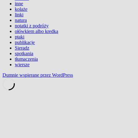
inne
kolaże
linki
natura
notatki z podróży
ołówkiem albo kredką
ptaki
publikacje
Sieradz
spotkania
tłumaczenia
wiersze
Dumnie wspierane przez WordPress