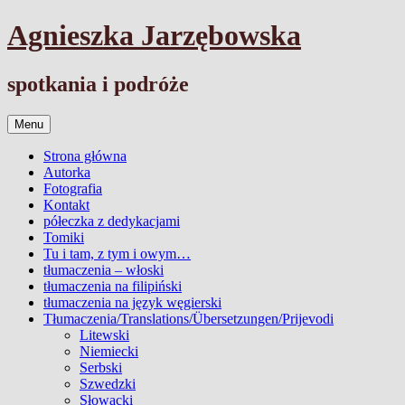
Przejdź
Agnieszka Jarzębowska
do
treści
spotkania i podróże
Menu
Strona główna
Autorka
Fotografia
Kontakt
półeczka z dedykacjami
Tomiki
Tu i tam, z tym i owym…
tłumaczenia – włoski
tłumaczenia na filipiński
tłumaczenia na język węgierski
Tłumaczenia/Translations/Übersetzungen/Prijevodi
Litewski
Niemiecki
Serbski
Szwedzki
Słowacki