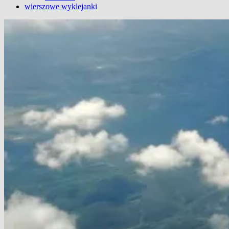
wierszowe wyklejanki