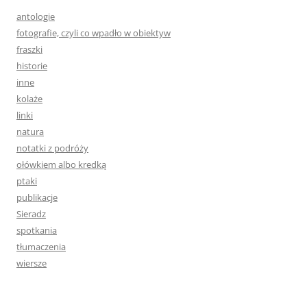
antologie
fotografie, czyli co wpadło w obiektyw
fraszki
historie
inne
kolaże
linki
natura
notatki z podróży
ołówkiem albo kredką
ptaki
publikacje
Sieradz
spotkania
tłumaczenia
wiersze