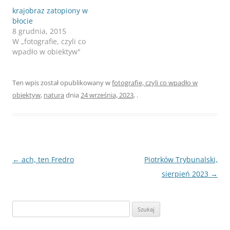
krajobraz zatopiony w
błocie
8 grudnia, 2015
W „fotografie, czyli co
wpadło w obiektyw"
Ten wpis został opublikowany w
fotografie, czyli co wpadło w
obiektyw
,
natura
dnia
24 września, 2023
,
.
Nawigacja
←
ach, ten Fredro
Piotrków Trybunalski,
wpisu
sierpień 2023
→
Szukaj: