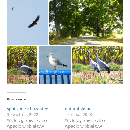
Powiązane
spotkanie z bażantem
naturalnie maj
3 kwietnia, 2022
10 maja, 2023
W „fotografie, czyli co
W „fotografie, czyli co
wpadło w obiektyw"
wpadło w obiektyw"