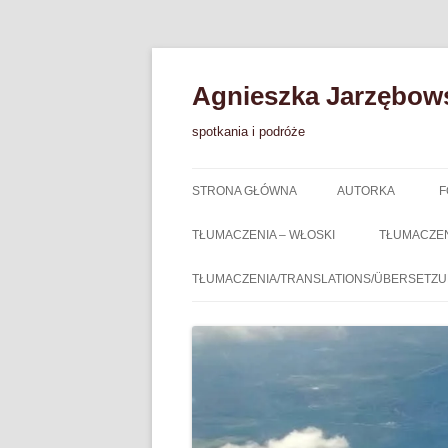
Przejdź
do
treści
Agnieszka Jarzębow
spotkania i podróże
STRONA GŁÓWNA
AUTORKA
F
TŁUMACZENIA – WŁOSKI
TŁUMACZENI
TŁUMACZENIA/TRANSLATIONS/ÜBERSETZU
LITEWSKI
NIEMIECKI
SERBSKI
SZWEDZKI