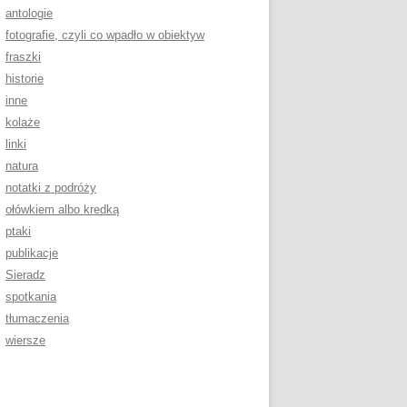
antologie
fotografie, czyli co wpadło w obiektyw
fraszki
historie
inne
kolaże
linki
natura
notatki z podróży
ołówkiem albo kredką
ptaki
publikacje
Sieradz
spotkania
tłumaczenia
wiersze