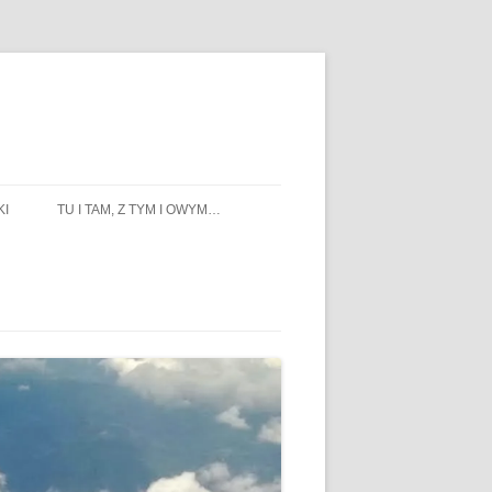
KI
TU I TAM, Z TYM I OWYM…