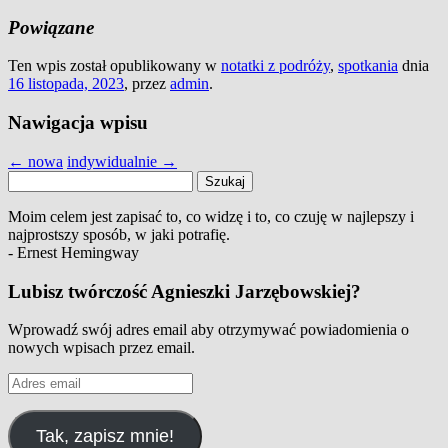
Powiązane
Ten wpis został opublikowany w
notatki z podróży
,
spotkania
dnia
16 listopada, 2023
,
przez
admin
.
Nawigacja wpisu
←
nowa
indywidualnie
→
Szukaj:
Moim celem jest zapisać to, co widzę i to, co czuję w najlepszy i
najprostszy sposób, w jaki potrafię.
- Ernest Hemingway
Lubisz twórczość Agnieszki Jarzębowskiej?
Wprowadź swój adres email aby otrzymywać powiadomienia o
nowych wpisach przez email.
Adres
email
Tak, zapisz mnie!