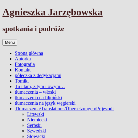
Przejdź
Agnieszka Jarzębowska
do
treści
spotkania i podróże
Menu
Strona główna
Autorka
Fotografia
Kontakt
półeczka z dedykacjami
Tomiki
Tu i tam, z tym i owym…
tłumaczenia – włoski
tłumaczenia na filipiński
tłumaczenia na język węgierski
Tłumaczenia/Translations/Übersetzungen/Prijevodi
Litewski
Niemiecki
Serbski
Szwedzki
Słowacki