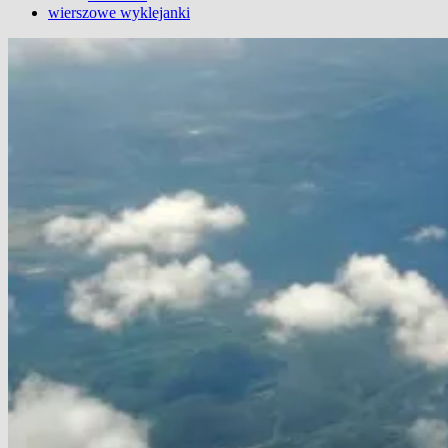
wierszowe wyklejanki