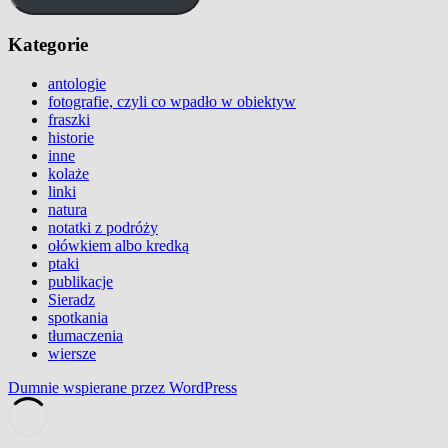
Kategorie
antologie
fotografie, czyli co wpadło w obiektyw
fraszki
historie
inne
kolaże
linki
natura
notatki z podróży
ołówkiem albo kredką
ptaki
publikacje
Sieradz
spotkania
tłumaczenia
wiersze
Dumnie wspierane przez WordPress