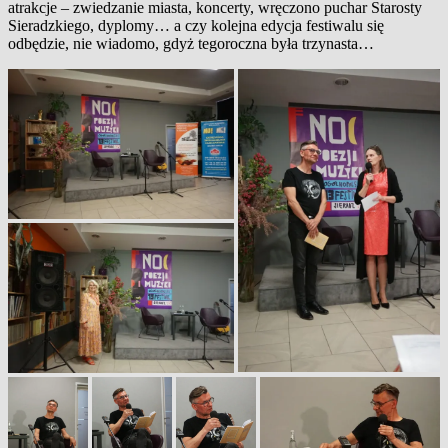
atrakcje – zwiedzanie miasta, koncerty, wręczono puchar Starosty
Sieradzkiego, dyplomy… a czy kolejna edycja festiwalu się
odbędzie, nie wiadomo, gdyż tegoroczna była trzynasta…