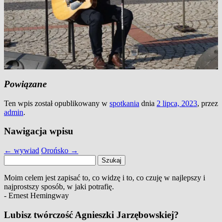
Powiązane
Ten wpis został opublikowany w
spotkania
dnia
2 lipca, 2023
,
przez
admin
.
Nawigacja wpisu
←
wywiad
Orońsko
→
Szukaj:
Moim celem jest zapisać to, co widzę i to, co czuję w najlepszy i
najprostszy sposób, w jaki potrafię.
- Ernest Hemingway
Lubisz twórczość Agnieszki Jarzębowskiej?