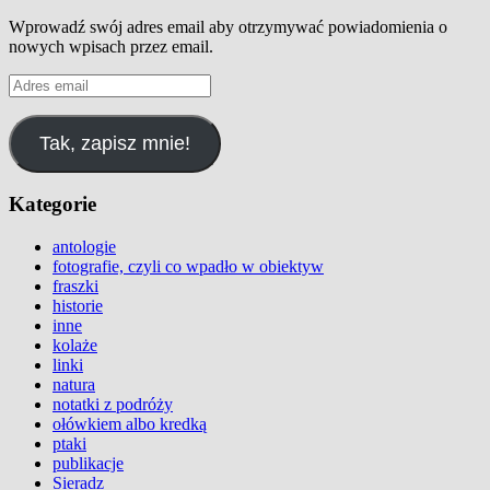
Wprowadź swój adres email aby otrzymywać powiadomienia o
nowych wpisach przez email.
Adres
email
Tak, zapisz mnie!
Kategorie
antologie
fotografie, czyli co wpadło w obiektyw
fraszki
historie
inne
kolaże
linki
natura
notatki z podróży
ołówkiem albo kredką
ptaki
publikacje
Sieradz