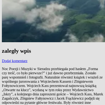
zaległy wpis
Dodaj komentarz
Noc Poezji i Muzyki w Sieradzu przebiegała pod hasłem „Forma
czy treść, co było pierwsze?” i już dawno przebrzmiała. Zostało
parę wspomnień i fotografii. Naturalnie również książek i wrażeń ze
wspólnego jurorowania z Wojciechem Kassem i Zbigniewem
Fołtynowiczem. Wojciech Kass prezentował najnowszą książką
„Otwarte na klucz”, wydaną w tym roku przez Wydawnictwo
„Iskry”, a kolejnego dnia zaproszeni goście – Wojciech Kass, Marek
Zagańczyk, Zbigniew Fałtynowicz i Jacek Frąckiewicz podjęli się
odpowiedzi na pytanie główne festiwalu. Były również inne