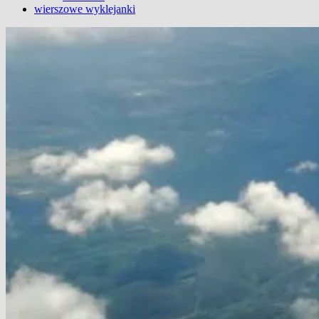
wierszowe wyklejanki