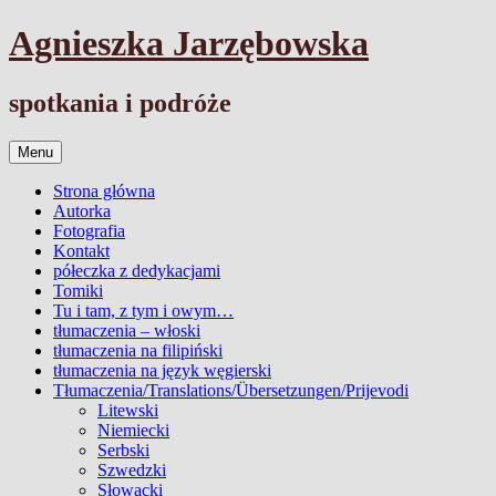
Przejdź
Agnieszka Jarzębowska
do
treści
spotkania i podróże
Menu
Strona główna
Autorka
Fotografia
Kontakt
półeczka z dedykacjami
Tomiki
Tu i tam, z tym i owym…
tłumaczenia – włoski
tłumaczenia na filipiński
tłumaczenia na język węgierski
Tłumaczenia/Translations/Übersetzungen/Prijevodi
Litewski
Niemiecki
Serbski
Szwedzki
Słowacki