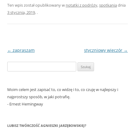
Ten wpis został opublikowany w
notatki z podróży
,
spotkania
dnia
3 stycznia, 2019
,
.
Nawigacja
←
zapraszam
styczniowy wieczór
→
wpisu
Szukaj:
Moim celem jest zapisać to, co widzę i to, co czuję w najlepszy i
najprostszy sposób, w jaki potrafię.
- Ernest Hemingway
LUBISZ TWÓRCZOŚĆ AGNIESZKI JARZĘBOWSKIEJ?