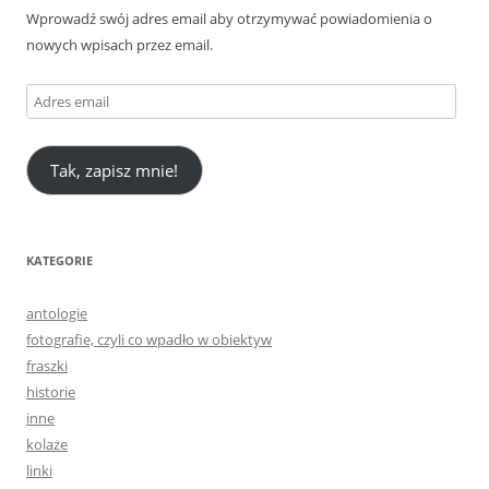
Wprowadź swój adres email aby otrzymywać powiadomienia o
nowych wpisach przez email.
Adres
email
Tak, zapisz mnie!
KATEGORIE
antologie
fotografie, czyli co wpadło w obiektyw
fraszki
historie
inne
kolaże
linki