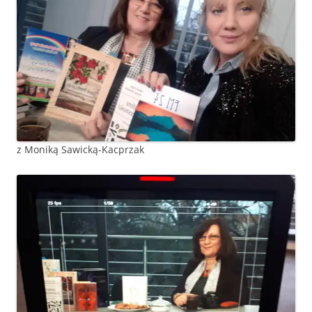
z Moniką Sawicką-Kacprzak