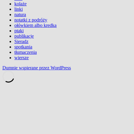
kolaże
linki
natura
notatki z podróży
ołówkiem albo kredką
ptaki
publikacje
Sieradz
spotkania
tłumaczenia
wiersze
Dumnie wspierane przez WordPress