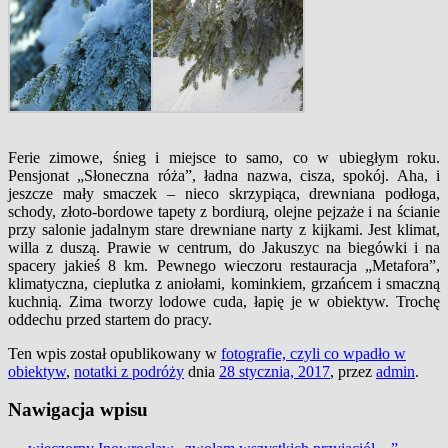
Ferie zimowe, śnieg i miejsce to samo, co w ubiegłym roku.
Pensjonat „Słoneczna róża”, ładna nazwa, cisza, spokój. Aha, i
jeszcze mały smaczek – nieco skrzypiąca, drewniana podłoga,
schody, złoto-bordowe tapety z bordiurą, olejne pejzaże i na ścianie
przy salonie jadalnym stare drewniane narty z kijkami. Jest klimat,
willa z duszą. Prawie w centrum, do Jakuszyc na biegówki i na
spacery jakieś 8 km. Pewnego wieczoru restauracja „Metafora”,
klimatyczna, cieplutka z aniołami, kominkiem, grzańcem i smaczną
kuchnią. Zima tworzy lodowe cuda, łapię je w obiektyw. Trochę
oddechu przed startem do pracy.
Ten wpis został opublikowany w
fotografie, czyli co wpadło w
obiektyw
,
notatki z podróży
dnia
28 stycznia, 2017
,
przez
admin
.
Nawigacja wpisu