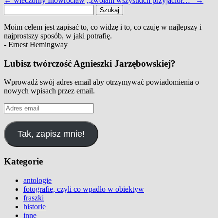
←
wieczorny Inowrocław
„zwołam wszystkich przyjaciół…”
→
Szukaj:
Moim celem jest zapisać to, co widzę i to, co czuję w najlepszy i
najprostszy sposób, w jaki potrafię.
- Ernest Hemingway
Lubisz twórczość Agnieszki Jarzębowskiej?
Wprowadź swój adres email aby otrzymywać powiadomienia o
nowych wpisach przez email.
Adres
email
Tak, zapisz mnie!
Kategorie
antologie
fotografie, czyli co wpadło w obiektyw
fraszki
historie
inne