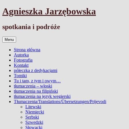
Przejdź
Agnieszka Jarzębowska
do
treści
spotkania i podróże
Menu
Strona główna
Autorka
Fotografia
Kontakt
półeczka z dedykacjami
Tomiki
Tu i tam, z tym i owym…
tłumaczenia – włoski
tłumaczenia na filipiński
tłumaczenia na język węgierski
Tłumaczenia/Translations/Übersetzungen/Prijevodi
Litewski
Niemiecki
Serbski
Szwedzki
Słowacki