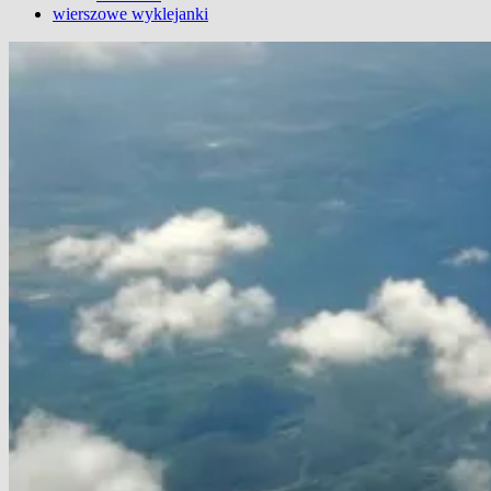
wierszowe wyklejanki