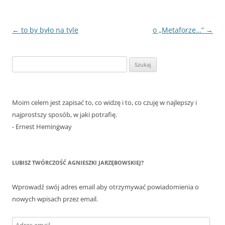
Nawigacja
←
to by było na tyle
o „Metaforze…”
→
wpisu
Szukaj:
Moim celem jest zapisać to, co widzę i to, co czuję w najlepszy i
najprostszy sposób, w jaki potrafię.
- Ernest Hemingway
LUBISZ TWÓRCZOŚĆ AGNIESZKI JARZĘBOWSKIEJ?
Wprowadź swój adres email aby otrzymywać powiadomienia o
nowych wpisach przez email.
Adres