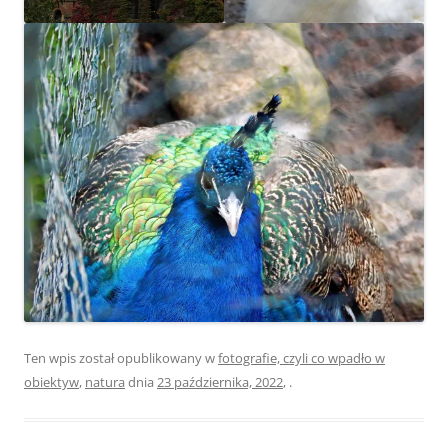
Ten wpis został opublikowany w
fotografie, czyli co wpadło w
obiektyw
,
natura
dnia
23 października, 2022
,
.