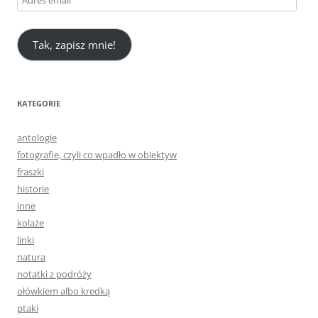
email
Tak, zapisz mnie!
KATEGORIE
antologie
fotografie, czyli co wpadło w obiektyw
fraszki
historie
inne
kolaże
linki
natura
notatki z podróży
ołówkiem albo kredką
ptaki