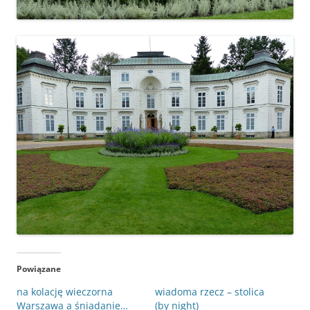
Powiązane
na kolację wieczorna
wiadoma rzecz – stolica
Warszawa a śniadanie…
(by night)