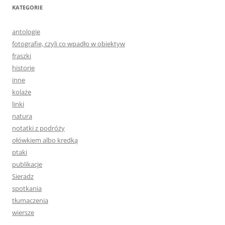
KATEGORIE
antologie
fotografie, czyli co wpadło w obiektyw
fraszki
historie
inne
kolaże
linki
natura
notatki z podróży
ołówkiem albo kredką
ptaki
publikacje
Sieradz
spotkania
tłumaczenia
wiersze