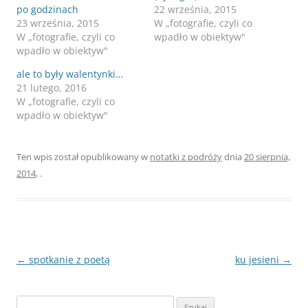
po godzinach
22 września, 2015
23 września, 2015
W „fotografie, czyli co
W „fotografie, czyli co
wpadło w obiektyw"
wpadło w obiektyw"
ale to były walentynki…
21 lutego, 2016
W „fotografie, czyli co
wpadło w obiektyw"
Ten wpis został opublikowany w
notatki z podróży
dnia
20 sierpnia,
2014
,
.
Nawigacja
←
spotkanie z poetą
ku jesieni
→
wpisu
Szukaj: