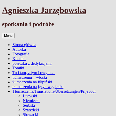
Przejdź
Agnieszka Jarzębowska
do
treści
spotkania i podróże
Menu
Strona główna
Autorka
Fotografia
Kontakt
półeczka z dedykacjami
Tomiki
Tu i tam, z tym i owym…
tłumaczenia – włoski
tłumaczenia na filipiński
tłumaczenia na język węgierski
Tłumaczenia/Translations/Übersetzungen/Prijevodi
Litewski
Niemiecki
Serbski
Szwedzki
Słowacki