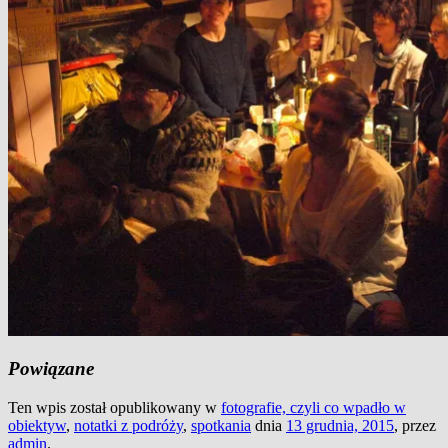
Powiązane
Ten wpis został opublikowany w
fotografie, czyli co wpadło w
obiektyw
,
notatki z podróży
,
spotkania
dnia
13 grudnia, 2015
,
przez
admin
.