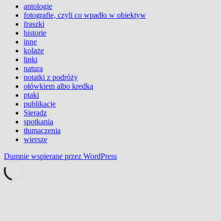
antologie
fotografie, czyli co wpadło w obiektyw
fraszki
historie
inne
kolaże
linki
natura
notatki z podróży
ołówkiem albo kredką
ptaki
publikacje
Sieradz
spotkania
tłumaczenia
wiersze
Dumnie wspierane przez WordPress