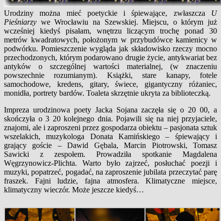
Urodziny można mieć poetyckie i śpiewające, zwłaszcza
U
Pieśniarzy
we Wrocławiu na Szewskiej. Miejscu, o którym już
wcześniej kiedyś pisałam, wnętrzu liczącym trochę ponad 30
metrów kwadratowych, położonym w przybudówce kamienicy w
podwórku. Pomieszczenie wygląda jak składowisko rzeczy mocno
przechodzonych, którym podarowano drugie życie, antykwariat bez
antyków o szczególnej wartości materialnej, (w znaczeniu
powszechnie rozumianym). Książki, stare kanapy, fotele
samochodowe, kredens, gitary, świece, gigantyczny różaniec,
monidła, portrety bardów. Toaleta skrzętnie ukryta za biblioteczką.
Impreza urodzinowa poety Jacka Sojana zaczęła się o 20 00, a
skończyła o 3 20 kolejnego dnia. Pojawili się na niej przyjaciele,
znajomi, ale i zaproszeni przez gospodarza obiektu – pasjonata sztuk
wszelakich, muzykologa Donata Kamińskiego – śpiewający i
grający goście – Dawid Gębala, Marcin Piotrowski, Tomasz
Sawicki z zespołem. Prowadziła spotkanie Magdalena
Węgrzynowicz-Plichta. Warto było zajrzeć, posłuchać poezji i
muzyki, popatrzeć, pogadać, na zaproszenie jubilata przeczytać parę
fraszek. Fajni ludzie, fajna atmosfera. Klimatyczne miejsce,
klimatyczny wieczór. Może jeszcze kiedyś…