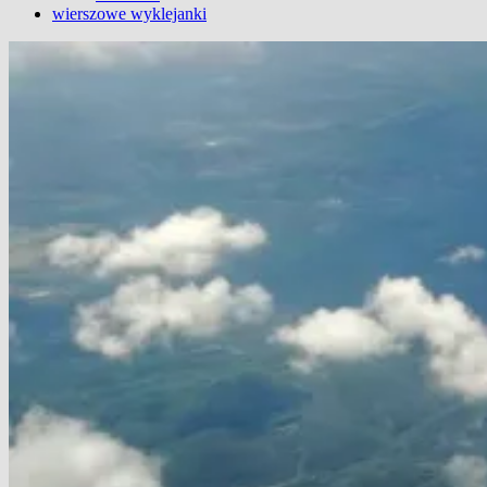
wierszowe wyklejanki