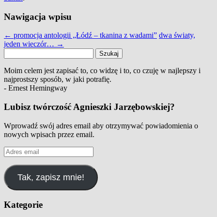
Nawigacja wpisu
←
promocja antologii „Łódź – tkanina z wadami”
dwa światy,
jeden wieczór…
→
Szukaj:
Moim celem jest zapisać to, co widzę i to, co czuję w najlepszy i
najprostszy sposób, w jaki potrafię.
- Ernest Hemingway
Lubisz twórczość Agnieszki Jarzębowskiej?
Wprowadź swój adres email aby otrzymywać powiadomienia o
nowych wpisach przez email.
Adres
email
Tak, zapisz mnie!
Kategorie